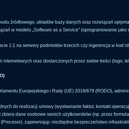
odu źródłowego, układów bazy danych oraz rozwiązań optymal
wiązań w modelu „Software as a Service” (oprogramowanie jako
acie 1:1 na serwery podmiotów trzecich czy ingerencja w kod 
nternetowych oraz dostarczonych przez siebie treści (logo, tek
O)
 Parlamentu Europejskiego i Rady (UE) 2016/679 (RODO), admin
ych do realizacji umowy (wystawianie faktur, kontakt operacyj
t zbiera dane osobowe swoich użytkowników (np. przez formula
(Procesor), zapewniając niezbędne bezpieczeństwo infrastruktu