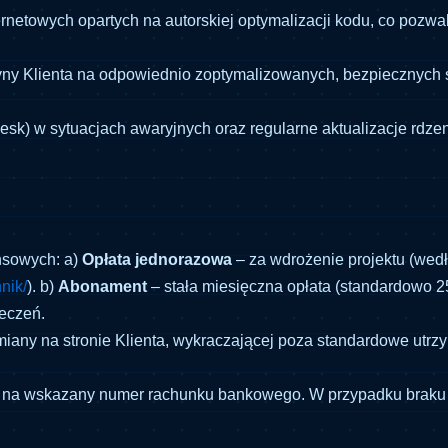
ernetowych opartych na autorskiej optymalizacji kodu, co pozw
yny Klienta na odpowiednio zoptymalizowanych, bezpiecznych s
k) w sytuacjach awaryjnych oraz regularne aktualizacje rdze
nsowych: a)
Opłata jednorazowa
– za wdrożenie projektu (wed
nnik/
). b)
Abonament
– stała miesięczna opłata (standardowo 2
ieczeń.
ny na stronie Klienta, wykraczającej poza standardowe utrzym
VAT na wskazany numer rachunku bankowego. W przypadku brak