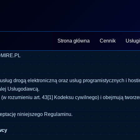
Strona główna
Cennik
Usług
MIRE.PL
usług drogą elektroniczną oraz usług programistycznych i hos
alej Usługodawcą.
(w rozumieniu art. 43[1] Kodeksu cywilnego) i obejmują tworz
ptację niniejszego Regulaminu.
wcy