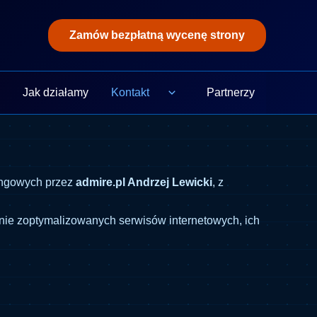
Zamów bezpłatną wycenę strony
i
Jak działamy
Kontakt
Partnerzy
tingowych przez
admire.pl Andrzej Lewicki
, z
enie zoptymalizowanych serwisów internetowych, ich